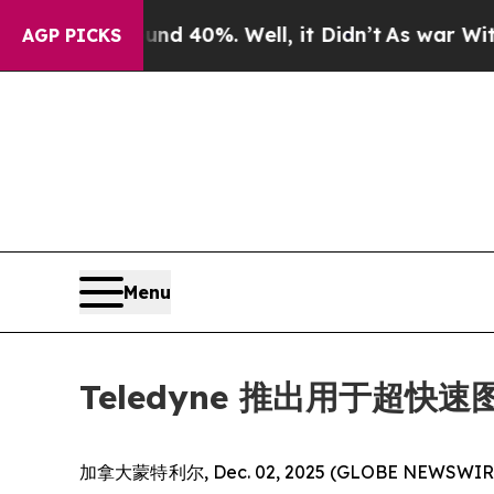
r Around 40%. Well, it Didn’t
As war With Iran 
AGP PICKS
Menu
Teledyne 推出用于超快速图
加拿大蒙特利尔, Dec. 02, 2025 (GLOBE NEWSW