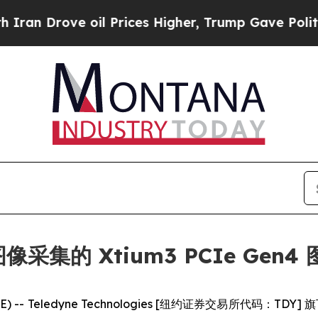
Drove oil Prices Higher, Trump Gave Politically
像采集的 Xtium3 PCIe Gen
IRE) -- Teledyne Technologies [纽约证券交易所代码：T