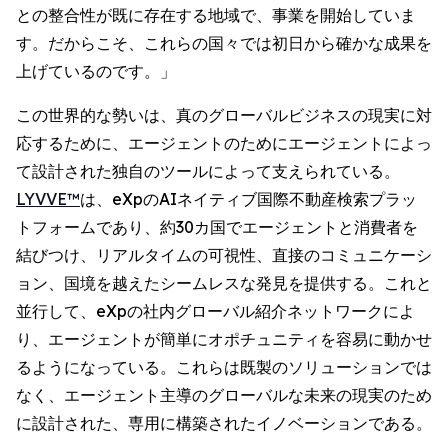
との整合性が既に存在する地域で、事業を開始していま
す。だからこそ、これらの国々では初日から確かな成果を
上げているのです。」
この世界的な勢いは、真のグローバルビジネスの現実に対
応するために、エージェントのためにエージェントによっ
て設計された独自のツールによって支えられている。
LYVVE™
は、eXpのAIネイティブ国際不動産検索プラッ
トフォームであり、約30カ国でエージェントと消費者を
結びつけ、リアルタイムの可視性、直接のコミュニケーシ
ョン、国境を越えたシームレスな発見を提供する。これと
並行して、eXpの社内グローバル紹介ネットワークによ
り、エージェントが簡単にオポチュニティを容易に動かせ
るようになっている。これらは既製のソリューションでは
なく、エージェント主導のグローバルな未来の現実のため
に設計された、専用に構築されたイノベーションである。