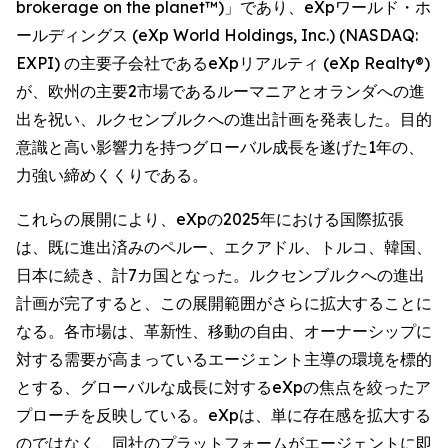
brokerage on the planet™)」であり、eXpワールド・ホ
ールディングス (eXp World Holdings, Inc.) (NASDAQ:
EXPI) の主要子会社であるeXpリアルティ (eXp Realty®)
が、欧州の主要2市場であるルーマニアとオランダへの進
出を祝い、ルクセンブルクへの進出計画を発表した。目的
意識と高い影響力を持つグローバル成長を遂げた1年の、
力強い締めくくりである。
これらの展開により、eXpの2025年における国際拡張
は、既に進出済みのペルー、エクアドル、トルコ、韓国、
日本に続き、計7カ国となった。ルクセンブルクへの進出
計画が完了すると、この展開範囲がさらに拡大することに
なる。各市場は、革新性、移動の自由、オーナーシップに
対する需要が高まっているエージェント主導の環境を標的
とする、グローバルな成長に対するeXpの焦点を絞ったア
プローチを反映している。eXpは、単に存在感を拡大する
のではなく、同社のプラットフォームがエージェントに即