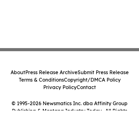
About
Press Release Archive
Submit Press Release
Terms & Conditions
Copyright/DMCA Policy
Privacy Policy
Contact
© 1995-2026 Newsmatics Inc. dba Affinity Group
Publishing & Montana Industry Today . All Rights
Reserved.
Cookie Settings / Your Privacy Choices