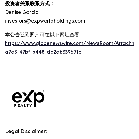
投资者关系联系方式：
Denise Garcia
investors@expworldholdings.com
本公告随附照片可在以下网址查看：
https://www.globenewswire.com/NewsRoom/Attachm
a7d3-47bf-b448-de2ab339691e
Legal Disclaimer: